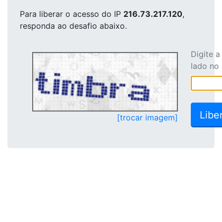
Para liberar o acesso
do IP
216.73.217.120
,
responda ao desafio abaixo.
Digite 
lado no
[trocar imagem]